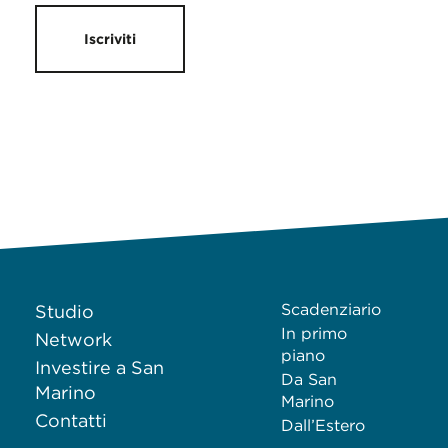
Iscriviti
Scadenziario
Studio
In primo
Network
piano
Investire a San
Da San
Marino
Marino
Contatti
Dall’Estero