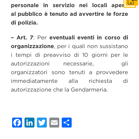
Get i
personale in servizio nei locali aperti
al pubblico è tenuto ad avvertire le forze
di polizia.
– Art. 7
: Per
eventuali eventi in corso di
organizzazione
, per i quali non sussistano
i tempi di preavviso di 10 giorni per le
autorizzazioni necessarie, gli
organizzatori sono tenuti a provvedere
immediatamente alla richiesta di
autorizzazione che la Gendarmeria.
Facebook
LinkedIn
Twitter
Email
Condividi