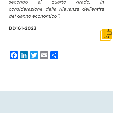
secondo al quarto grado, in
considerazione della rilevanza dell’entità
del danno economico.”.
DD161-2023
Get i
Facebook
LinkedIn
Twitter
Email
Condividi