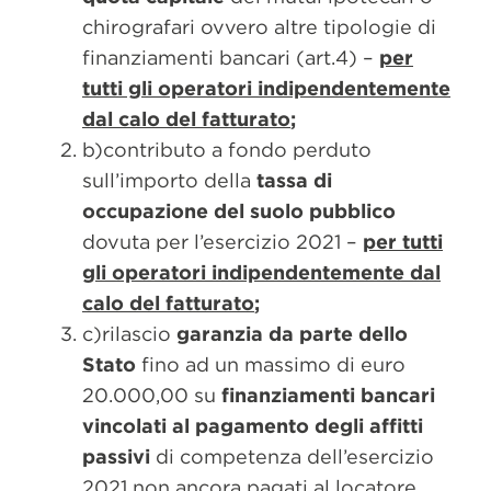
chirografari ovvero altre tipologie di
finanziamenti bancari (art.4) –
per
tutti gli operatori indipendentemente
dal calo del fatturato
;
b)contributo a fondo perduto
sull’importo della
tassa di
occupazione del suolo pubblico
dovuta per l’esercizio 2021 –
per tutti
gli operatori indipendentemente dal
calo del fatturato
;
c)rilascio
garanzia da parte dello
Stato
fino ad un massimo di euro
20.000,00 su
finanziamenti bancari
vincolati al pagamento degli affitti
passivi
di competenza dell’esercizio
2021 non ancora pagati al locatore