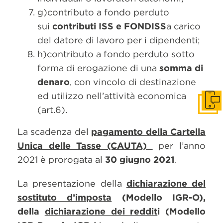
g)contributo a fondo perduto
sui
contributi ISS e FONDISS
a carico
del datore di lavoro per i dipendenti;
h)contributo a fondo perduto sotto
forma di erogazione di una
somma di
denaro
, con vincolo di destinazione
ed utilizzo nell’attività economica
Get i
(art.6).
La scadenza del
pagamento della Cartella
Unica delle Tasse (CAUTA)
per l’anno
2021 è prorogata al
30 giugno 2021
.
La presentazione della
dichiarazione del
sostituto d’imposta
(Modello IGR-O),
della
dichiarazione dei reddit
i (Modello