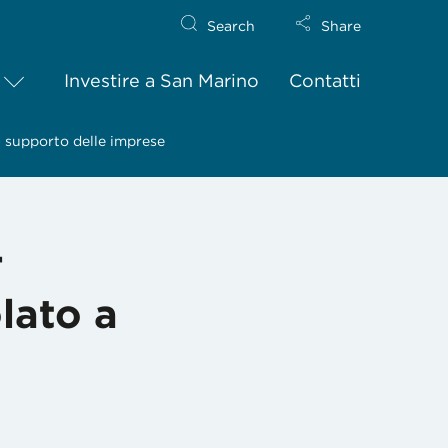
Search
Share
Investire a San Marino
Contatti
a supporto delle imprese
–
lato a