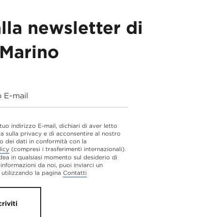
alla newsletter di
Marino
o E-mail
 tuo indirizzo E-mail, dichiari di aver letto
va sulla privacy e di acconsentire al nostro
o dei dati in conformità con la
licy
(compresi i trasferimenti internazionali).
dea in qualsiasi momento sul desiderio di
 informazioni da noi, puoi inviarci un
utilizzando la pagina
Contatti
criviti