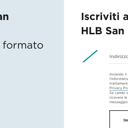
an
Iscriviti 
HLB San 
in formato
Indirizz
Inviando il
l'Informati
trattament
Privacy Po
Se cambi i
ricevere le
messaggio 
Is