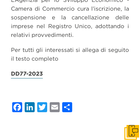
Camera di Commercio cura l’iscrizione, la
sospensione e la cancellazione delle
imprese nel Registro Unico, adottando i
relativi provvedimenti.
Per tutti gli interessati si allega di seguito
il testo completo
DD77-2023
Facebook
LinkedIn
Twitter
Email
Condividi
Get i