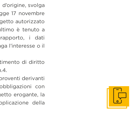
 d’origine, svolga
 Legge 17 novembre
ggetto autorizzato
’ultimo è tenuto a
rapporto, i dati
a l’interesse o il
imento di diritto
.4.
proventi derivanti
 obbligazioni con
getto erogante, la
Get in to
plicazione della