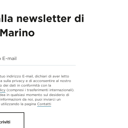
alla newsletter di
Marino
o E-mail
 tuo indirizzo E-mail, dichiari di aver letto
va sulla privacy e di acconsentire al nostro
o dei dati in conformità con la
licy
(compresi i trasferimenti internazionali).
dea in qualsiasi momento sul desiderio di
 informazioni da noi, puoi inviarci un
utilizzando la pagina
Contatti
criviti