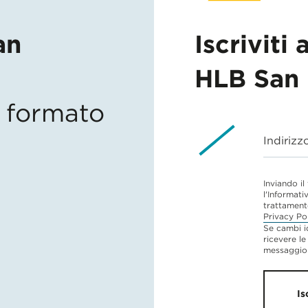
an
Iscriviti 
HLB San 
in formato
Indirizz
Inviando il
l'Informati
trattament
Privacy Po
Se cambi i
ricevere le
messaggio 
Is