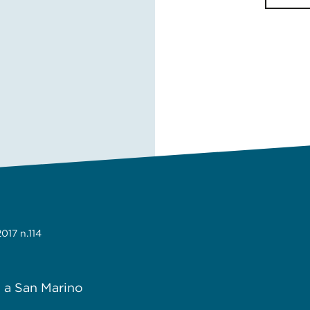
17 n.114
e a San Marino