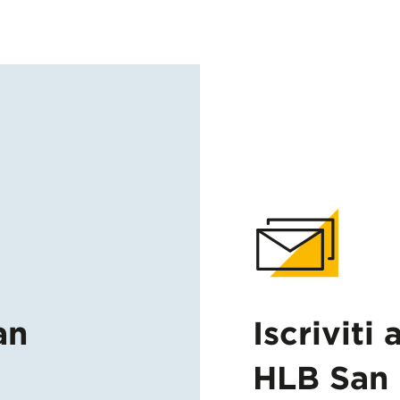
an
Iscriviti 
HLB San 