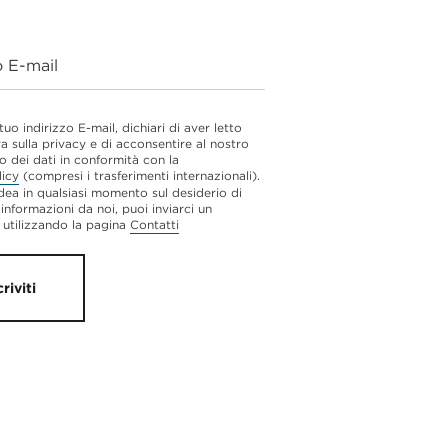
o E-mail
 tuo indirizzo E-mail, dichiari di aver letto
va sulla privacy e di acconsentire al nostro
o dei dati in conformità con la
licy
(compresi i trasferimenti internazionali).
dea in qualsiasi momento sul desiderio di
 informazioni da noi, puoi inviarci un
utilizzando la pagina
Contatti
criviti