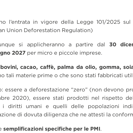
no l’entrata in vigore della Legge 101/2025 su
 Union Deforestation Regulation)
dunque si applicheranno a partire dal
30 dic
ugno 2027
per micro e piccole imprese.
o
bovini, cacao, caffè, palma da olio, gomma, so
o tali materie prime o che sono stati fabbricati uti
ono: essere a deforestazione “zero” (non devono pr
bre 2020), essere stati prodotti nel rispetto de
 i diritti umani e quelli delle popolazioni ind
ione di dovuta diligenza che ne attesti la conform
he
semplificazioni specifiche per le PMI
.