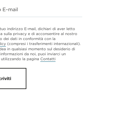
o E-mail
 tuo indirizzo E-mail, dichiari di aver letto
va sulla privacy e di acconsentire al nostro
o dei dati in conformità con la
licy
(compresi i trasferimenti internazionali).
dea in qualsiasi momento sul desiderio di
 informazioni da noi, puoi inviarci un
utilizzando la pagina
Contatti
criviti