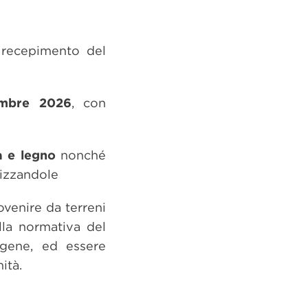
l recepimento del
embre 2026
, con
ia e legno
nonché
lizzandole
ovenire da terreni
lla normativa del
igene, ed essere
ità.