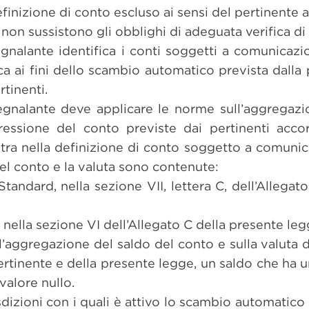
definizione di conto escluso ai sensi del pertinente 
i non sussistono gli obblighi di adeguata verifica di c
Segnalante identifica i conti soggetti a comunicaz
a ai fini dello scambio automatico prevista dalla
tinenti.
 Segnalante deve applicare le norme sull’aggregazi
ressione del conto previste dai pertinenti acco
ntra nella definizione di conto soggetto a comuni
el conto e la valuta sono contenute:
Standard, nella sezione VII, lettera C, dell’Allegat
 nella sezione VI dell’Allegato C della presente leg
ll’aggregazione del saldo del conto e sulla valuta 
pertinente e della presente legge, un saldo che ha 
valore nullo.
isdizioni con i quali è attivo lo scambio automatico