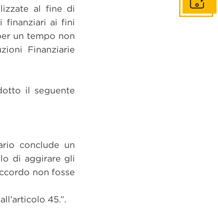
Get in to
izzate al fine di
finanziari ai fini
 per un tempo non
zioni Finanziarie
dotto il seguente
iario conclude un
lo di aggirare gli
 accordo non fosse
ll’articolo 45.”.