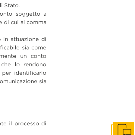
i Stato.
 conto soggetto a
he di cui al comma
 in attuazione di
ificabile sia come
amente un conto
e che lo rendono
per identificarlo
comunicazione sia
te il processo di