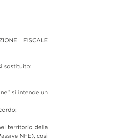
IONE FISCALE
 sostituito:
one” si intende un
ccordo;
l territorio della
Passive NFE), così