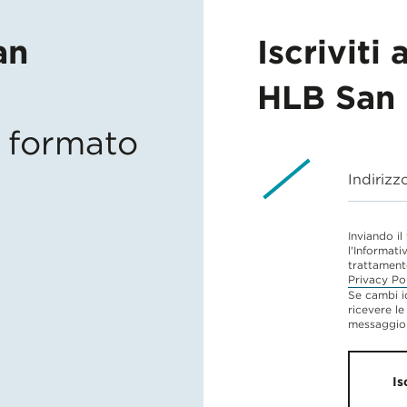
an
Iscriviti 
HLB San 
in formato
Indirizz
Inviando il
l'Informati
trattament
Privacy Po
Se cambi i
ricevere le
messaggio 
Is