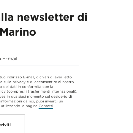
alla newsletter di
Marino
o E-mail
 tuo indirizzo E-mail, dichiari di aver letto
va sulla privacy e di acconsentire al nostro
o dei dati in conformità con la
licy
(compresi i trasferimenti internazionali).
dea in qualsiasi momento sul desiderio di
 informazioni da noi, puoi inviarci un
utilizzando la pagina
Contatti
criviti