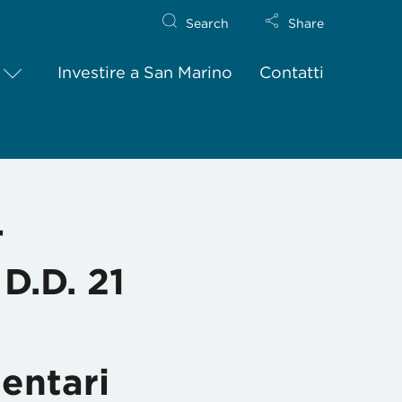
Search
Share
Investire a San Marino
Contatti
D. 21 Aprile 2008 nr 62 – Produzione e commercializzazione di integ
–
 D.D. 21
entari