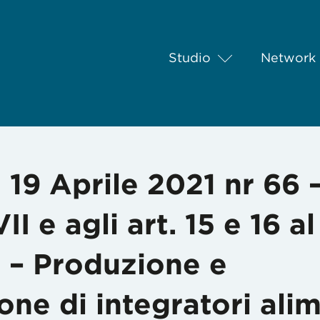
Studio
Network
prile 2021 nr 66 – Modifiche all’All. VII e agli art. 15 e 16 al D.
19 Aprile 2021 nr 66 
II e agli art. 15 e 16 al
 – Produzione e
ne di integratori alim