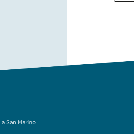
– Modifiche all’All. VII e agli art. 15 e 16 al D.D. 21 Aprile 2008
e a San Marino