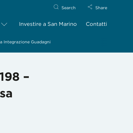
Search
Share
Investire a San Marino
Contatti
ssa Integrazione Guadagni
198 –
ssa