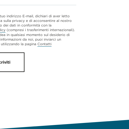
 tuo indirizzo E-mail, dichiari di aver letto
va sulla privacy e di acconsentire al nostro
o dei dati in conformità con la
licy
(compresi i trasferimenti internazionali).
dea in qualsiasi momento sul desiderio di
 informazioni da noi, puoi inviarci un
utilizzando la pagina
Contatti
criviti