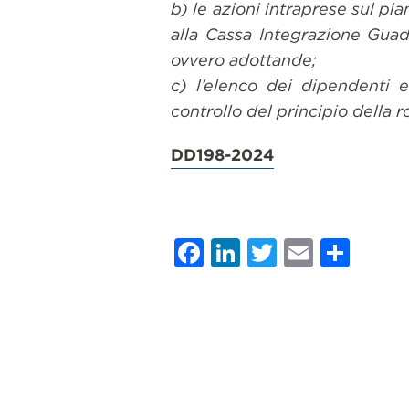
b) le azioni intraprese sul pia
alla Cassa Integrazione Guada
ovvero adottande;
c) l’elenco dei dipendenti e
controllo del principio della r
DD198-2024
Facebook
LinkedIn
Twitter
Email
Con