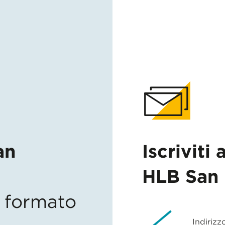
an
Iscriviti 
HLB San 
in formato
Indirizz