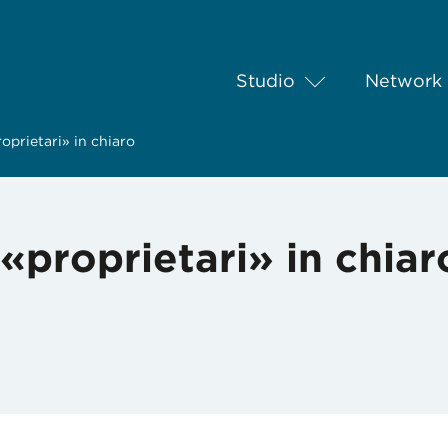
Studio
Network
roprietari» in chiaro
 «proprietari» in chiar