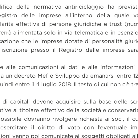
ica della normativa antiriciclaggio ha previsto
gistro delle imprese all’interno della quale v
olarità effettiva di persone giuridiche e trust (nuo
errà alimentata solo in via telematica e in esenzi
azione che le imprese dotate di personalità giuri
l’iscrizione presso il Registro delle imprese sa
ve alle comunicazioni ai dati e alle informazioni
da un decreto Mef e Sviluppo da emanarsi entro 12 
indi entro il 4 luglio 2018. Il testo di cui non c’è t
 di capitali devono acquisire sulla base delle scr
ative al titolare effettivo della società e conservar
ssibile dovranno rivolgere richiesta ai soci, il cui
esercitare il diritto di voto con l’eventuale im
ioni vanno poi comunicate ai soggetti obbligati al