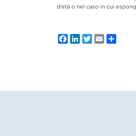
d’età o nel caso in cui esponga
Facebook
LinkedIn
Twitter
Email
Con