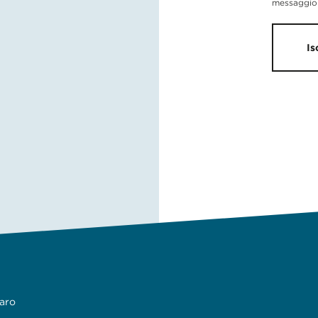
messaggio 
Is
iaro