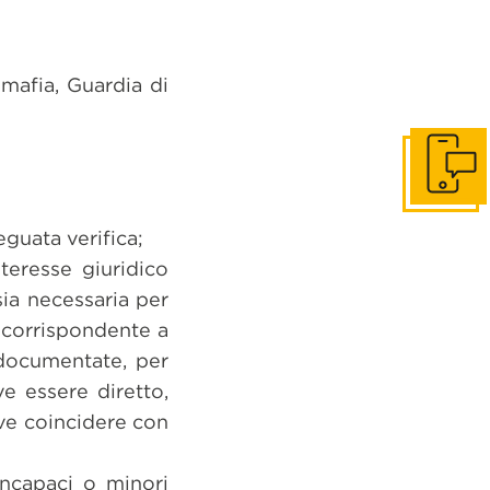
timafia, Guardia di
Get in to
guata verifica;
nteresse giuridico
 sia necessaria per
 corrispondente a
 documentate, per
ve essere diretto,
eve coincidere con
incapaci o minori