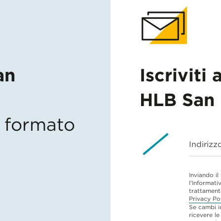
an
Iscriviti 
HLB San 
in formato
Indirizz
Inviando il
l'Informati
trattament
Privacy Po
Se cambi i
ricevere le