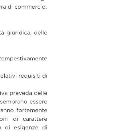
era di commercio.
à giuridica, delle
e tempestivamente
lativi requisiti di
tiva preveda delle
ti sembrano essere
rranno fortemente
ioni di carattere
za di esigenze di