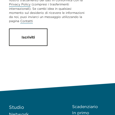
nostro trattamento dei dati in conformità con la
Privacy Policy
(compresi i trasferimenti
internazionali). Se cambi idea in qualsiasi
momento sul desiderio di ricevere le informazioni
da noi, puoi inviarci un messaggio utilizzando la
pagina
Contatti
Iscriviti
Scadenziario
Studio
In primo
Network