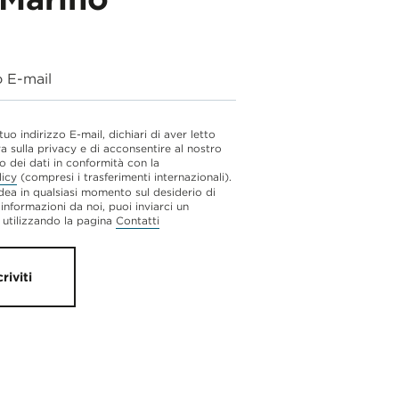
o E-mail
 tuo indirizzo E-mail, dichiari di aver letto
va sulla privacy e di acconsentire al nostro
o dei dati in conformità con la
licy
(compresi i trasferimenti internazionali).
dea in qualsiasi momento sul desiderio di
 informazioni da noi, puoi inviarci un
utilizzando la pagina
Contatti
criviti