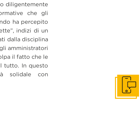
to diligentemente
nformative che gli
uando ha percepito
te”, indizi di un
ti dalla disciplina
agli amministratori
pa il fatto che le
l tutto. In questo
tà solidale con
Get in to