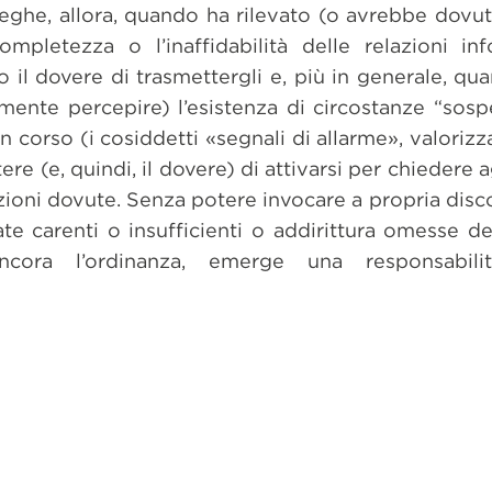
leghe, allora, quando ha rilevato (o avrebbe dovu
incompletezza o l’inaffidabilità delle relazioni i
 il dovere di trasmettergli e, più in generale, q
ente percepire) l’esistenza di circostanze “sospet
n corso (i cosiddetti «segnali di allarme», valorizza
otere (e, quindi, il dovere) di attivarsi per chiedere 
zioni dovute. Senza potere invocare a propria discol
te carenti o insufficienti o addirittura omesse de
ancora l’ordinanza, emerge una responsabili
dividi