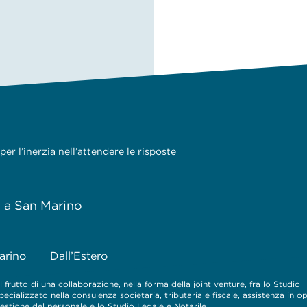
er l’inerzia nell’attendere le risposte
e a San Marino
arino
Dall’Estero
 frutto di una collaborazione, nella forma della joint venture, fra lo Studio
cializzato nella consulenza societaria, tributaria e fiscale, assistenza in o
 gestione del personale e lo Studio Legale e Notarile.