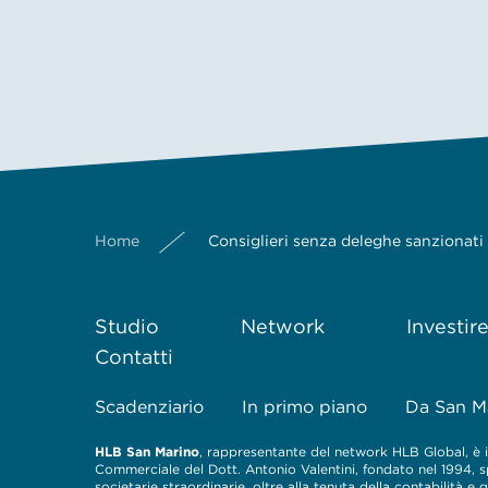
Home
Consiglieri senza deleghe sanzionati p
Studio
Network
Investir
Contatti
Scadenziario
In primo piano
Da San M
HLB San Marino
, rappresentante del network HLB Global, è il
Commerciale del Dott. Antonio Valentini, fondato nel 1994, spe
societarie straordinarie, oltre alla tenuta della contabilità e