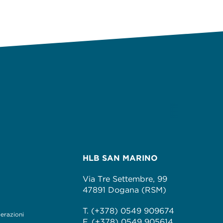
HLB SAN MARINO
Via Tre Settembre, 99
47891 Dogana (RSM)
T. (+378) 0549 909674
perazioni
F. (+378) 0549 905614