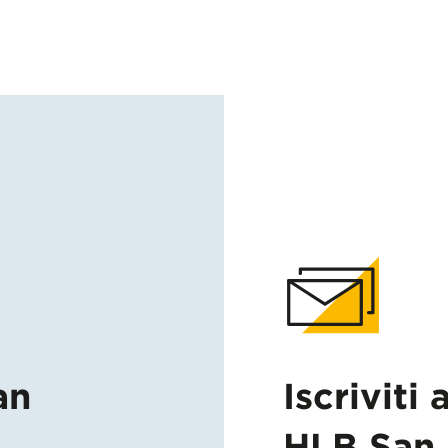
an
Iscriviti 
HLB San 