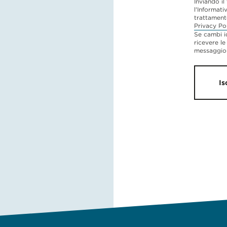
Inviando il
l'Informati
trattament
Privacy Po
Se cambi i
ricevere le
messaggio 
Is