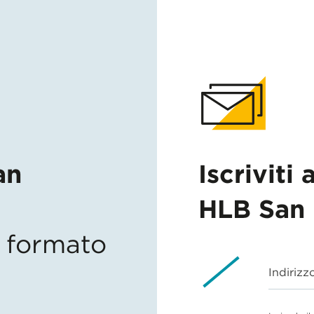
an
Iscriviti 
HLB San 
in formato
Indirizz