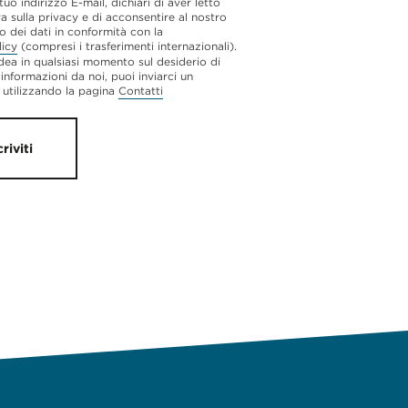
 tuo indirizzo E-mail, dichiari di aver letto
va sulla privacy e di acconsentire al nostro
o dei dati in conformità con la
licy
(compresi i trasferimenti internazionali).
dea in qualsiasi momento sul desiderio di
 informazioni da noi, puoi inviarci un
utilizzando la pagina
Contatti
criviti