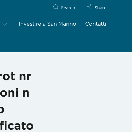
Search
Share
Investire a San Marino
Contatti
i n merito alla “Procedura di avvio al lavoro Circ.4/2021 D.D. nr 
rot nr
oni n
o
ficato