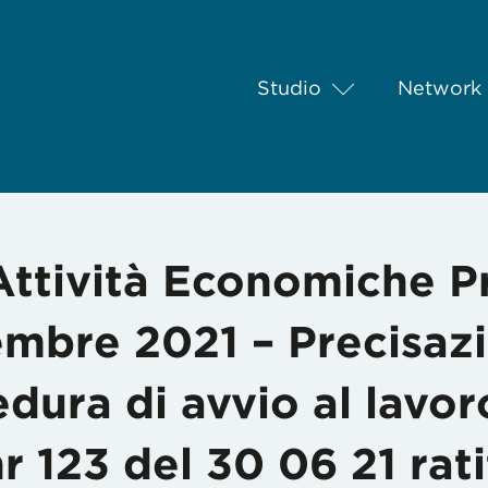
Studio
Network
ività Economiche Prot nr 94292 del 6 Settembre 2021 – Precisazion
 Attività Economiche P
mbre 2021 – Precisazi
edura di avvio al lavor
r 123 del 30 06 21 rati