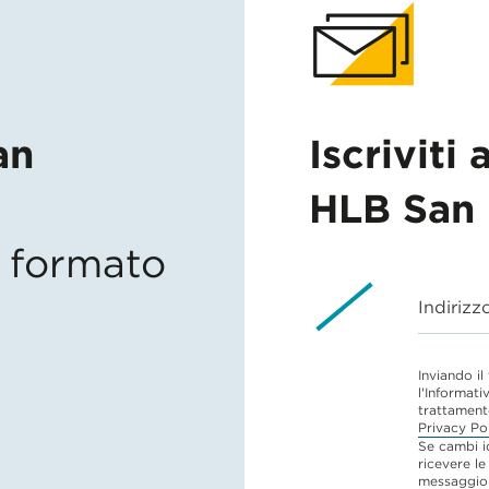
an
Iscriviti 
HLB San 
in formato
Indirizz
Inviando il
l'Informati
trattament
Privacy Po
Se cambi i
ricevere le
messaggio 