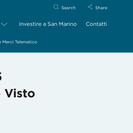
Search
Share
Investire a San Marino
Contatti
o Merci Telematico
5
 Visto