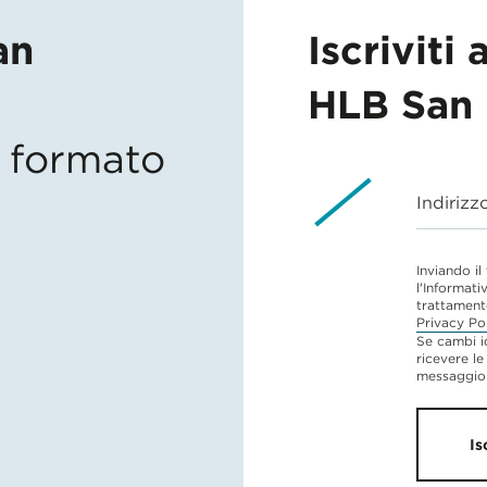
an
Iscriviti 
HLB San 
in formato
Indirizz
Inviando il
l'Informati
trattament
Privacy Po
Se cambi i
ricevere le
messaggio 
Is