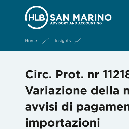
Home
Insights
Circ. Prot. nr 112184
Circ. Prot. nr 112
Variazione della 
avvisi di pagamen
importazioni