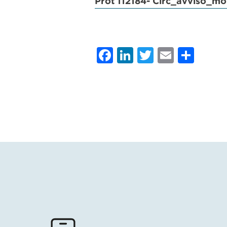
Prot 112184- Circ_avviso_m
Facebook
LinkedIn
Twitter
Email
Con