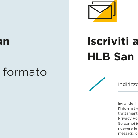
an
Iscriviti 
HLB San 
in formato
Indirizz
Inviando il
l'Informati
trattament
Privacy Po
Se cambi i
ricevere le
messaggio 