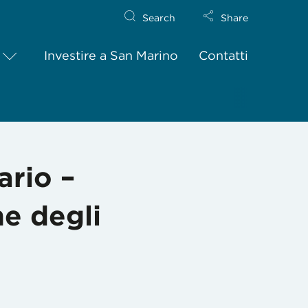
Search
Share
Investire a San Marino
Contatti
ne degli avvisi di pagamento dell’ imposta sulle importazioni
ario –
ne degli