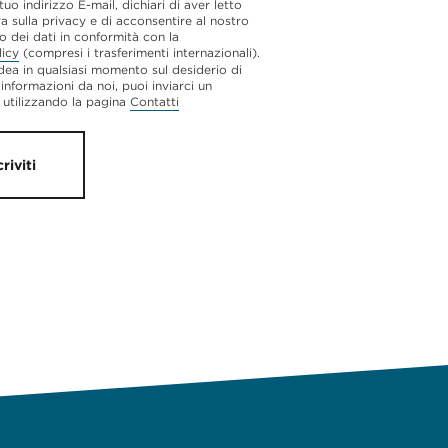
 tuo indirizzo E-mail, dichiari di aver letto
va sulla privacy e di acconsentire al nostro
o dei dati in conformità con la
licy
(compresi i trasferimenti internazionali).
dea in qualsiasi momento sul desiderio di
 informazioni da noi, puoi inviarci un
utilizzando la pagina
Contatti
criviti