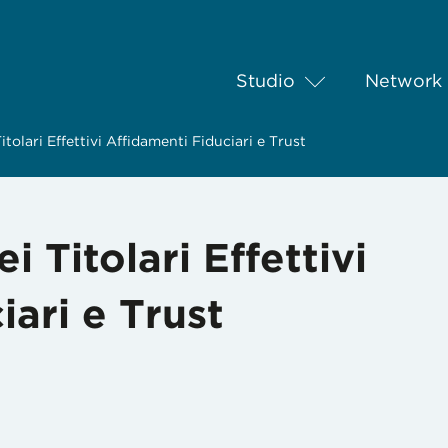
Studio
Network
tolari Effettivi Affidamenti Fiduciari e Trust
 Titolari Effettivi
iari e Trust