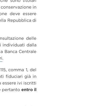
che sono titolari
la conservazione in
ione deve essere
ella Repubblica di
nsultazione delle
 individuati dalla
lla Banca Centrale
ri
.
 115, comma 1, del
 fiduciari già in
ssere ivi iscritti
 e pertanto
entro il