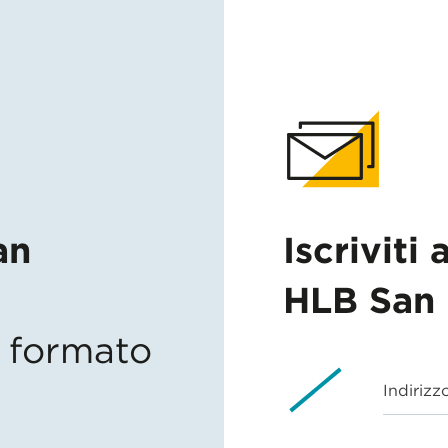
an
Iscriviti 
HLB San 
in formato
Indirizz