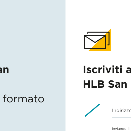
an
Iscriviti 
HLB San 
in formato
Indirizz
Inviando il