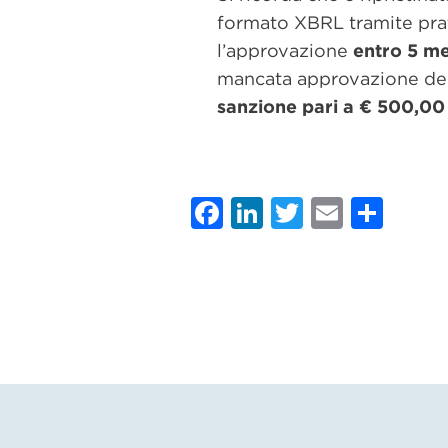
formato XBRL tramite prat
l’approvazione
entro 5 me
mancata approvazione del 
sanzione pari a € 500,00
Facebook
LinkedIn
Twitter
Email
Con