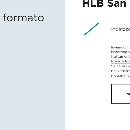
HLB San 
in formato
Indirizz
Inviando il
l'Informati
trattament
Privacy Po
Se cambi i
ricevere le
messaggio 
Is