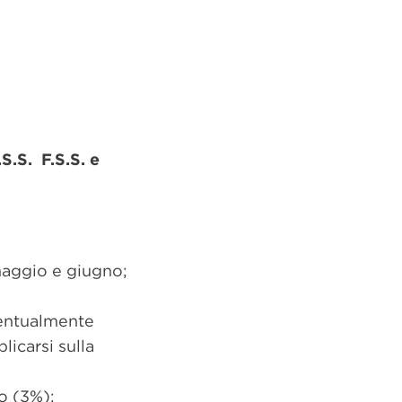
.S.S. F.S.S. e
maggio e giugno;
ventualmente
icarsi sulla
no (3%);