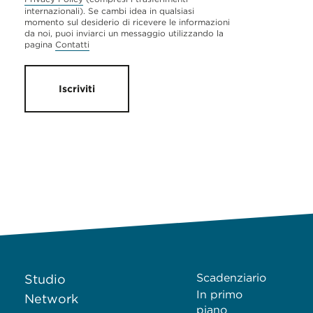
internazionali). Se cambi idea in qualsiasi
momento sul desiderio di ricevere le informazioni
da noi, puoi inviarci un messaggio utilizzando la
pagina
Contatti
Iscriviti
Scadenziario
Studio
In primo
Network
piano