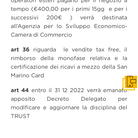
operatori esteri pagano per il negozio a
tempo (€400,00 per i primi 15gg e per i
successivi 200€ ) verrà destinata
all’Agenzia per lo Sviluppo Economico-
Camera di Commercio
art 36
riguarda le vendite tax free, il
rimborso della monofase relativa e la
certificazione dei ricavi a mezzo della San
Marino Card
Get i
art 44
entro il 31 12 2022 verrà emanato
apposito Decreto Delegato per
modificare e aggiornare la disciplina del
TRUST