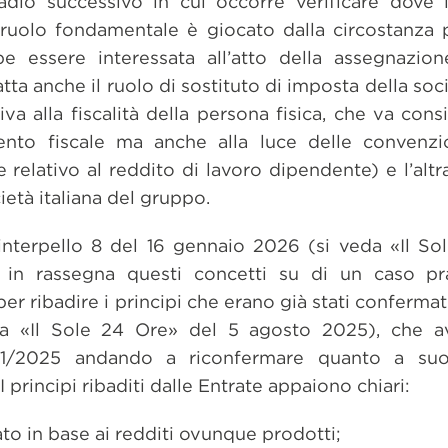
tadio successivo in cui occorre verificare dove 
 ruolo fondamentale è giocato dalla circostanza p
e essere interessata all’atto della assegnazion
ta anche il ruolo di sostituto di imposta della soci
iva alla fiscalità della persona fisica, che va con
mento fiscale ma anche alla luce delle convenzio
 relativo al reddito di lavoro dipendente) e l’al
ietà italiana del gruppo.
 interpello 8 del 16 gennaio 2026 (si veda «Il So
 in rassegna questi concetti su di un caso pr
er ribadire i principi che erano già stati confermat
eda «Il Sole 24 Ore» del 5 agosto 2025), che a
a 81/2025 andando a riconfermare quanto a su
 principi ribaditi dalle Entrate appaiono chiari:
to in base ai redditi ovunque prodotti;