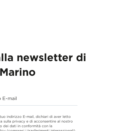
alla newsletter di
Marino
o E-mail
 tuo indirizzo E-mail, dichiari di aver letto
va sulla privacy e di acconsentire al nostro
o dei dati in conformità con la
licy
(compresi i trasferimenti internazionali).