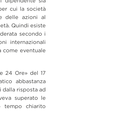
il dipendente sia
er cui la società
e delle azioni al
età. Quindi esiste
siderata secondo i
ni internazionali
tra come eventuale
le 24 Ore» del 17
atico abbastanza
i dalla risposta ad
veva superato le
o tempo chiarito