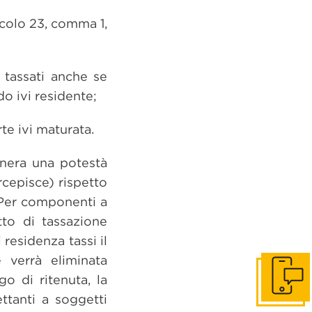
icolo 23, comma 1,
 tassati anche se
do ivi residente;
rte ivi maturata.
enera una potestà
cepisce) rispetto
. Per componenti a
to di tassazione
residenza tassi il
 verrà eliminata
go di ritenuta, la
Get in to
ttanti a soggetti