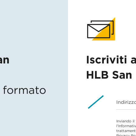
an
Iscriviti 
HLB San 
in formato
Indirizz
Inviando il
l'Informati
trattament
Privacy Po