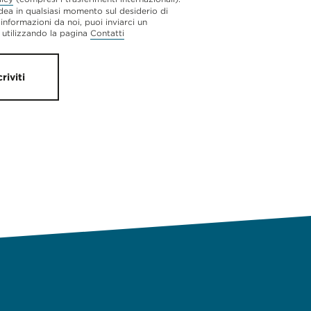
dea in qualsiasi momento sul desiderio di
 informazioni da noi, puoi inviarci un
utilizzando la pagina
Contatti
criviti