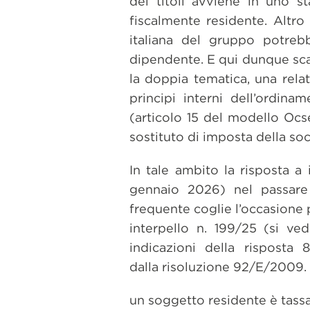
dei titoli avviene in uno s
fiscalmente residente. Altro
italiana del gruppo potrebb
dipendente. E qui dunque scat
la doppia tematica, una relat
principi interni dell’ordina
(articolo 15 del modello Ocse
sostituto di imposta della soc
In tale ambito la risposta a
gennaio 2026) nel passare
frequente coglie l’occasione p
interpello n. 199/25 (si v
indicazioni della rispost
dalla risoluzione 92/E/2009. I
un soggetto residente è tassa