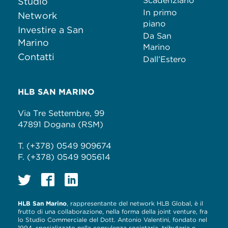
Scadenziario
Studio
In primo
Network
piano
Investire a San
Da San
Marino
Marino
Contatti
Dall’Estero
HLB SAN MARINO
Via Tre Settembre, 99
47891 Dogana (RSM)
T. (+378) 0549 909674
F. (+378) 0549 905614
HLB San Marino
, rappresentante del network HLB Global, è il
frutto di una collaborazione, nella forma della joint venture, fra
lo Studio Commerciale del Dott. Antonio Valentini, fondato nel
1994, specializzato nella consulenza societaria, tributaria e