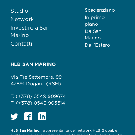
Scadenziario
Studio
In primo
Network
piano
Investire a San
Da San
Marino
Marino
Contatti
Dall’Estero
HLB SAN MARINO
Via Tre Settembre, 99
47891 Dogana (RSM)
T. (+378) 0549 909674
F. (+378) 0549 905614
HLB San Marino
, rappresentante del network HLB Global, è il