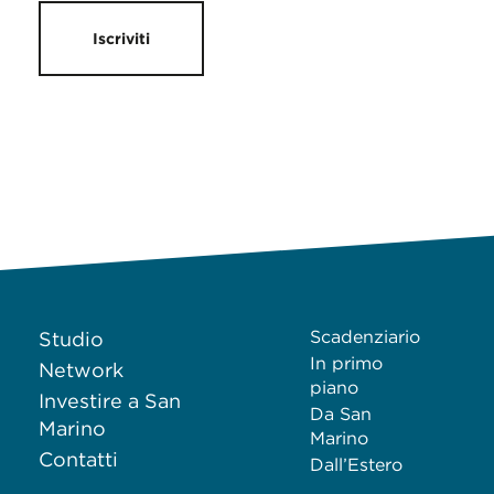
Iscriviti
Scadenziario
Studio
In primo
Network
piano
Investire a San
Da San
Marino
Marino
Contatti
Dall’Estero