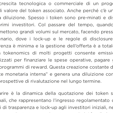
 crescita tecnologica o commerciale di un prog
 valore del token associato. Anche perché c’è un
 diluizione. Spesso i token sono pre-minati e dis
primi investitori. Col passare del tempo, quand
ettono grandi volumi sul mercato, facendo pressi
nario, dove i lock-up e le regole di disclosure
arenza è minima e la gestione dell’offerta è a tota
la tokenomics di molti progetti consente emiss
ilizzati per finanziare le spese operative, pagare 
e programmi di reward. Questa creazione costante d
e monetaria interna” e genera una diluizione con
prospettive di rivalutazione nel lungo termine.
arire è la dinamica della quotazione dei token 
nali, che rappresentano l’ingresso regolamentato 
i trasparenza e lock-up agli investitori iniziali, n