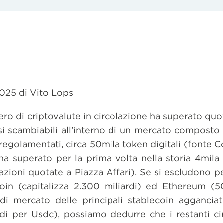
2025 di Vito Lops
o di criptovalute in circolazione ha superato quot
si scambiabili all’interno di un mercato compost
egolamentati, circa 50mila token digitali (fonte 
ha superato per la prima volta nella storia 4mila m
e azioni quotate a Piazza Affari). Se si escludono p
tcoin (capitalizza 2.300 miliardi) ed Ethereum (5
i mercato delle principali stablecoin agganciat
rdi per Usdc), possiamo dedurre che i restanti cir