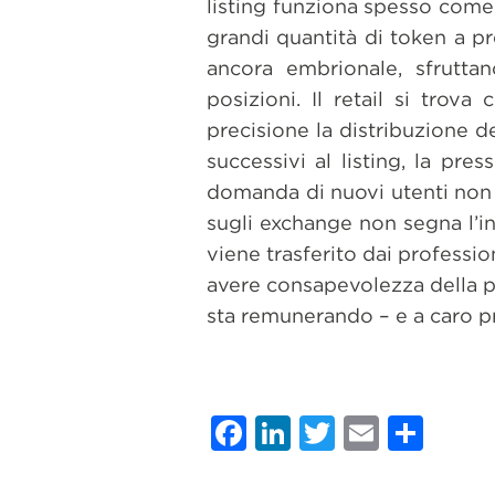
listing funziona spesso come 
grandi quantità di token a pre
ancora embrionale, sfrutta
posizioni. Il retail si trov
precisione la distribuzione dei
successivi al listing, la pre
domanda di nuovi utenti non 
sugli exchange non segna l’ini
viene trasferito dai profession
avere consapevolezza della p
sta remunerando – e a caro pre
Facebook
LinkedIn
Twitter
Email
Con