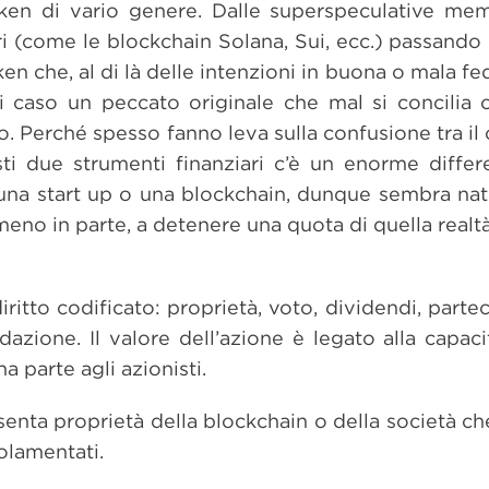
ken di vario genere. Dalle superspeculative me
eri (come le blockchain Solana, Sui, ecc.) passand
en che, al di là delle intenzioni in buona o mala fe
i caso un peccato originale che mal si concilia 
. Perché spesso fanno leva sulla confusione tra il
sti due strumenti finanziari c’è un enorme diffe
una start up o una blockchain, dunque sembra na
eno in parte, a detenere una quota di quella realtà
itto codificato: proprietà, voto, dividendi, parteci
uidazione. Il valore dell’azione è legato alla capac
na parte agli azionisti.
enta proprietà della blockchain o della società ch
golamentati.