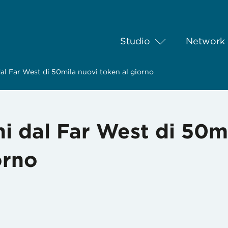
Studio
Network
 dal Far West di 50mila nuovi token al giorno
hi dal Far West di 50m
orno