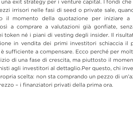
una exit strategy per i venture capital. I fondi ch
zzi irrisori nelle fasi di seed o private sale, quan
no il momento della quotazione per iniziare a l
a così a comprare a valutazioni già gonfiate, se
 token né i piani di vesting degli insider. Il risult
ssione in vendita dei primi investitori schiaccia il
è sufficiente a compensare. Ecco perché per molti
zio di una fase di crescita, ma piuttosto il momento
isti agli investitori al dettaglio.Per questo, chi in
ropria scelta: non sta comprando un pezzo di un’
zzo – i finanziatori privati della prima ora.
dividi