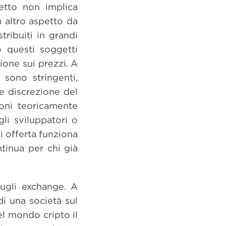
etto non implica
 altro aspetto da
tribuiti in grandi
o questi soggetti
one sui prezzi. A
 sono stringenti,
le discrezione del
ioni teoricamente
gli sviluppatori o
i offerta funziona
tinua per chi già
sugli exchange. A
di una società sul
el mondo cripto il