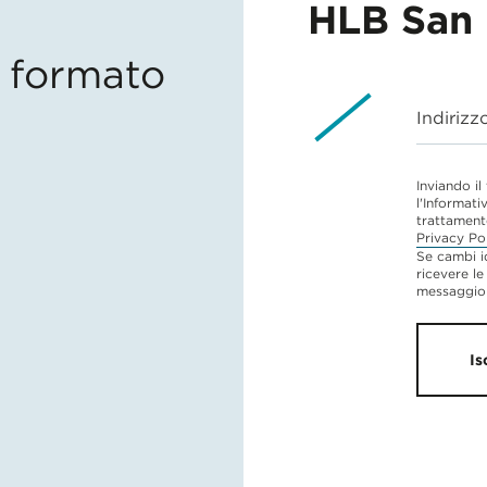
HLB San 
in formato
Indirizz
Inviando il
l'Informati
trattament
Privacy Po
Se cambi i
ricevere le
messaggio 
Is