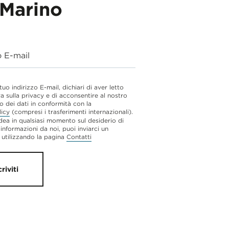
Marino
o E-mail
 tuo indirizzo E-mail, dichiari di aver letto
va sulla privacy e di acconsentire al nostro
o dei dati in conformità con la
licy
(compresi i trasferimenti internazionali).
dea in qualsiasi momento sul desiderio di
 informazioni da noi, puoi inviarci un
utilizzando la pagina
Contatti
criviti