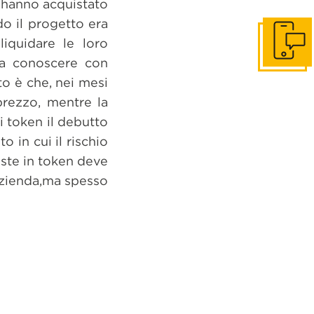
e hanno acquistato
do il progetto era
iquidare le loro
Get in to
nza conoscere con
ato è che, nei mesi
 prezzo, mentre la
 token il debutto
 in cui il rischio
veste in token deve
azienda,ma spesso