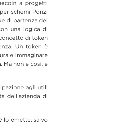
mecoin a progetti
o per schemi Ponzi
de di partenza dei
con una logica di
 concetto di token
renza. Un token è
turale immaginare
. Ma non è così, e
pazione agli utili
ità dell’azienda di
e lo emette, salvo