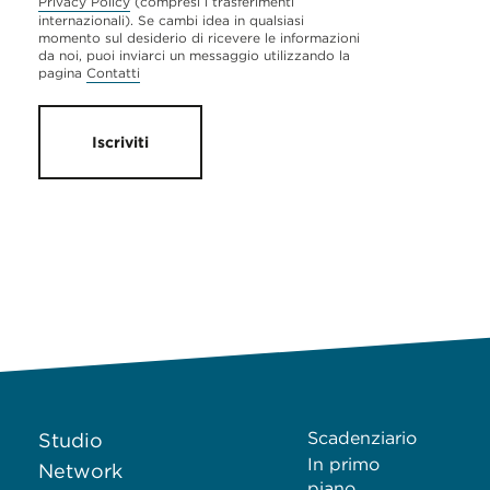
Privacy Policy
(compresi i trasferimenti
internazionali). Se cambi idea in qualsiasi
momento sul desiderio di ricevere le informazioni
da noi, puoi inviarci un messaggio utilizzando la
pagina
Contatti
Iscriviti
Scadenziario
Studio
In primo
Network
piano