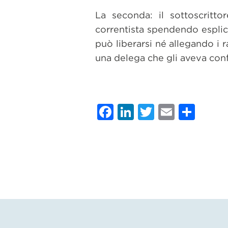
La seconda: il sottoscrit
correntista spendendo esplic
può liberarsi né allegando i r
una delega che gli aveva confe
Facebook
LinkedIn
Twitter
Email
Con