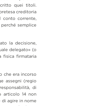
itto quei titoli.
pretesa creditoria
l conto corrente,
i perché semplice
ato la decisione,
uale delegato» (o
fisica firmataria
o che era incorso
ge assegni (regio
sponsabilità, di
o articolo 14 non
 di agire in nome