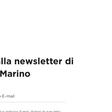
alla newsletter di
Marino
o E-mail
 tuo indirizzo E-mail, dichiari di aver letto