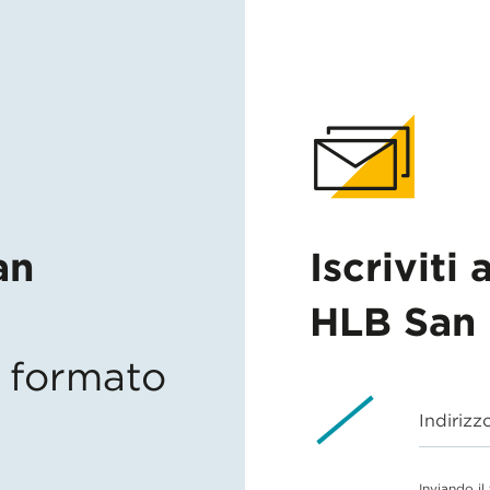
an
Iscriviti 
HLB San 
in formato
Indirizz
Inviando il