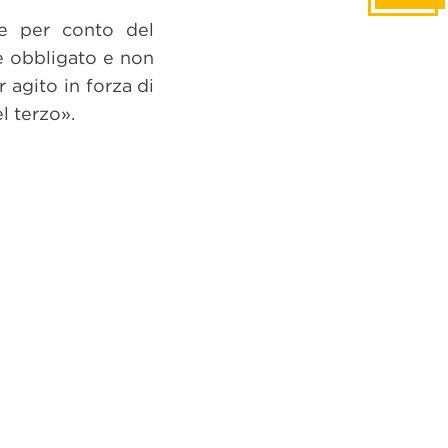
 e per conto del
e obbligato e non
 agito in forza di
l terzo».