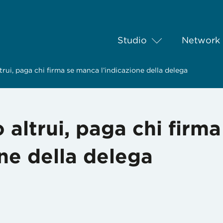
Studio
Network
rui, paga chi firma se manca l’indicazione della delega
altrui, paga chi firma
ne della delega