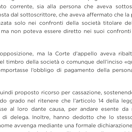
nto corrente, sia alla persona che aveva sottoscr
sta dal sottoscrittore, che aveva affermato che la 
ata solo nei confronti della società titolare de
e, ma non poteva essere diretto nei suoi confront
’opposizione, ma la Corte d’appello aveva ribalt
l timbro della società o comunque dell’inciso «q
comportasse l’obbligo di pagamento della persona 
quindi proposto ricorso per cassazione, sostenend
ndo grado nel ritenere che l’articolo 14 della leg
se al loro dante causa, per andare esente da re
a di delega. Inoltre, hanno dedotto che lo stess
 nome avvenga mediante una formale dichiarazione