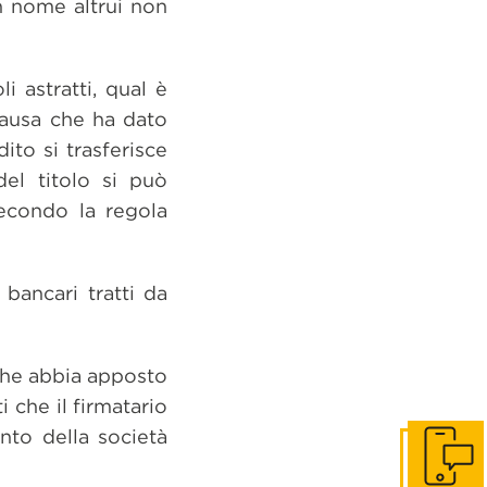
n nome altrui non
li astratti, qual è
causa che ha dato
ito si trasferisce
del titolo si può
secondo la regola
bancari tratti da
 che abbia apposto
i che il firmatario
to della società
Get in to